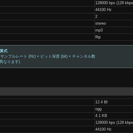
128000 bps (128 kbps
44100 Hz
2
stereo
mp3
fltp
計算式
 サンプルレート (Hz) × ビット深度 (bit) × チャンネル数
は異なります)
12.4 秒
ogg
4.1 KB
128000 bps (128 kbps
44100 Hz