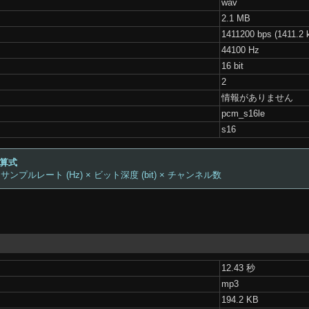
wav
2.1 MB
1411200 bps (1411.2 
44100 Hz
16 bit
2
情報がありません
pcm_s16le
s16
計算式
 サンプルレート (Hz) × ビット深度 (bit) × チャンネル数
12.43 秒
mp3
194.2 KB