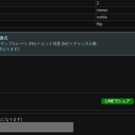
2
stereo
vorbis
fltp
計算式
 サンプルレート (Hz) × ビット深度 (bit) × チャンネル数
異なります)
LINEでシェア
名になります)