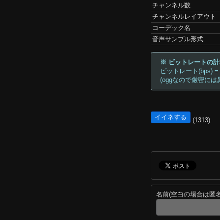
チャンネル数
チャンネルレイアウト
コーデック名
音声サンプル形式
※ ビットレートの
ビットレート(bps) =
(oggなので厳密には
イイネする
(1313)
名前(空白の場合は匿