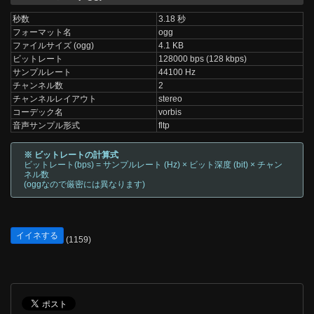
秒数
3.18 秒
フォーマット名
ogg
ファイルサイズ (ogg)
4.1 KB
ビットレート
128000 bps (128 kbps)
サンプルレート
44100 Hz
チャンネル数
2
チャンネルレイアウト
stereo
コーデック名
vorbis
音声サンプル形式
fltp
※ ビットレートの計算式
ビットレート(bps) = サンプルレート (Hz) × ビット深度 (bit) × チャン
ネル数
(oggなので厳密には異なります)
イイネする
(1159)