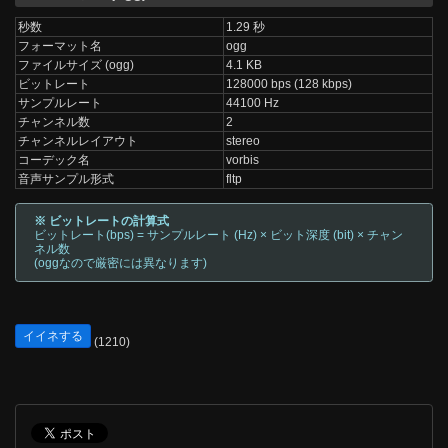
秒数
1.29 秒
フォーマット名
ogg
ファイルサイズ (ogg)
4.1 KB
ビットレート
128000 bps (128 kbps)
サンプルレート
44100 Hz
チャンネル数
2
チャンネルレイアウト
stereo
コーデック名
vorbis
音声サンプル形式
fltp
※ ビットレートの計算式
ビットレート(bps) = サンプルレート (Hz) × ビット深度 (bit) × チャン
ネル数
(oggなので厳密には異なります)
イイネする
(1210)