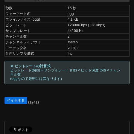
秒数
15 秒
フォーマット名
ogg
ファイルサイズ (ogg)
4.1 KB
ビットレート
128000 bps (128 kbps)
サンプルレート
44100 Hz
チャンネル数
2
チャンネルレイアウト
stereo
コーデック名
vorbis
音声サンプル形式
fltp
※ ビットレートの計算式
ビットレート(bps) = サンプルレート (Hz) × ビット深度 (bit) × チャン
ネル数
(oggなので厳密には異なります)
イイネする
(1241)