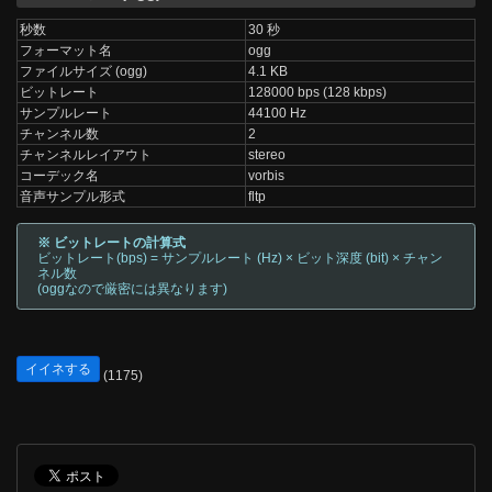
秒数
30 秒
フォーマット名
ogg
ファイルサイズ (ogg)
4.1 KB
ビットレート
128000 bps (128 kbps)
サンプルレート
44100 Hz
チャンネル数
2
チャンネルレイアウト
stereo
コーデック名
vorbis
音声サンプル形式
fltp
※ ビットレートの計算式
ビットレート(bps) = サンプルレート (Hz) × ビット深度 (bit) × チャン
ネル数
(oggなので厳密には異なります)
イイネする
(1175)