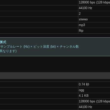
128000 bps (128 kbps
44100 Hz
2
stereo
mp3
fltp
計算式
 サンプルレート (Hz) × ビット深度 (bit) × チャンネル数
は異なります)
0.74 秒
ogg
4.1 KB
128000 bps (128 kbps
44100 Hz