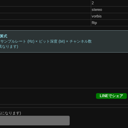
2
stereo
vorbis
fltp
計算式
 サンプルレート (Hz) × ビット深度 (bit) × チャンネル数
異なります)
LINEでシェア
名になります)