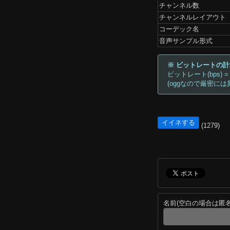
チャンネル数
チャンネルレイアウト
コーデック名
音声サンプル形式
※ ビットレートの
ビットレート(bps) =
(oggなので厳密には
イイネする
(1279)
名前(空白の場合は匿