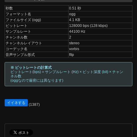
秒数
0.51 秒
フォーマット名
ogg
ファイルサイズ (ogg)
4.1 KB
ビットレート
128000 bps (128 kbps)
サンプルレート
44100 Hz
チャンネル数
2
チャンネルレイアウト
stereo
コーデック名
vorbis
音声サンプル形式
fltp
※ ビットレートの計算式
ビットレート(bps) = サンプルレート (Hz) × ビット深度 (bit) × チャン
ネル数
(oggなので厳密には異なります)
イイネする
(1387)