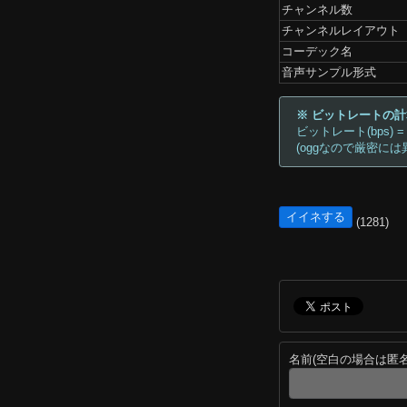
チャンネル数
チャンネルレイアウト
コーデック名
音声サンプル形式
※ ビットレートの
ビットレート(bps) =
(oggなので厳密には
イイネする
(1281)
名前(空白の場合は匿