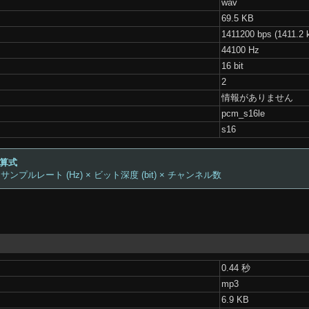
wav
69.5 KB
1411200 bps (1411.2 
44100 Hz
16 bit
2
情報がありません
pcm_s16le
s16
計算式
 サンプルレート (Hz) × ビット深度 (bit) × チャンネル数
0.44 秒
mp3
6.9 KB