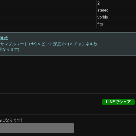
2
stereo
vorbis
fltp
計算式
 サンプルレート (Hz) × ビット深度 (bit) × チャンネル数
異なります)
LINEでシェア
名になります)