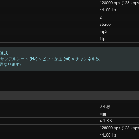
128000 bps (128 kbps
44100 Hz
2
stereo
mp3
fltp
計算式
 サンプルレート (Hz) × ビット深度 (bit) × チャンネル数
は異なります)
0.4 秒
ogg
4.1 KB
128000 bps (128 kbps
44100 Hz