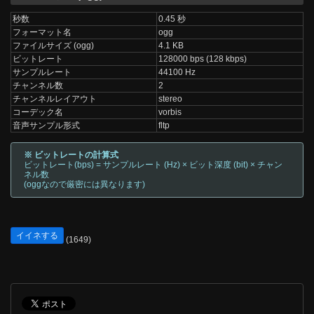
秒数
0.45 秒
フォーマット名
ogg
ファイルサイズ (ogg)
4.1 KB
ビットレート
128000 bps (128 kbps)
サンプルレート
44100 Hz
チャンネル数
2
チャンネルレイアウト
stereo
コーデック名
vorbis
音声サンプル形式
fltp
※ ビットレートの計算式
ビットレート(bps) = サンプルレート (Hz) × ビット深度 (bit) × チャン
ネル数
(oggなので厳密には異なります)
イイネする
(1649)