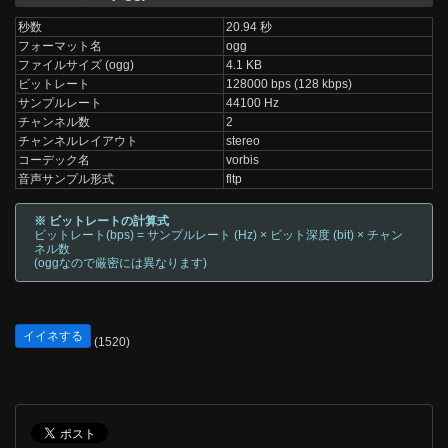
秒数
20.94 秒
フォーマット名
ogg
ファイルサイズ (ogg)
4.1 KB
ビットレート
128000 bps (128 kbps)
サンプルレート
44100 Hz
チャンネル数
2
チャンネルレイアウト
stereo
コーデック名
vorbis
音声サンプル形式
fltp
※ ビットレートの計算式
ビットレート(bps) = サンプルレート (Hz) × ビット深度 (bit) × チャン
ネル数
(oggなので厳密には異なります)
イイネする
(1520)