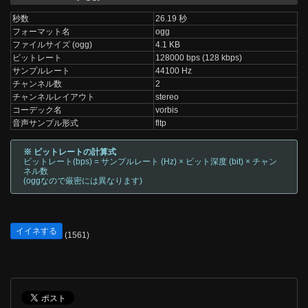
秒数
26.19 秒
フォーマット名
ogg
ファイルサイズ (ogg)
4.1 KB
ビットレート
128000 bps (128 kbps)
サンプルレート
44100 Hz
チャンネル数
2
チャンネルレイアウト
stereo
コーデック名
vorbis
音声サンプル形式
fltp
※ ビットレートの計算式
ビットレート(bps) = サンプルレート (Hz) × ビット深度 (bit) × チャン
ネル数
(oggなので厳密には異なります)
イイネする
(1561)