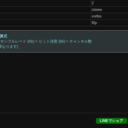
2
stereo
vorbis
fltp
計算式
 サンプルレート (Hz) × ビット深度 (bit) × チャンネル数
異なります)
LINEでシェア