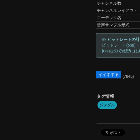
チャンネル数
チャンネルレイアウト
コーデック名
音声サンプル形式
※ ビットレートの
ビットレート(bps) =
(oggなので厳密には
イイネする
(7845)
タグ情報
ジングル