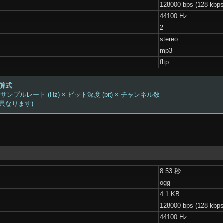
128000 bps (128 kbps
44100 Hz
2
stereo
mp3
fltp
計算式
 サンプルレート (Hz) × ビット深度 (bit) × チャンネル数
は異なります)
8.53 秒
ogg
4.1 KB
128000 bps (128 kbps
44100 Hz