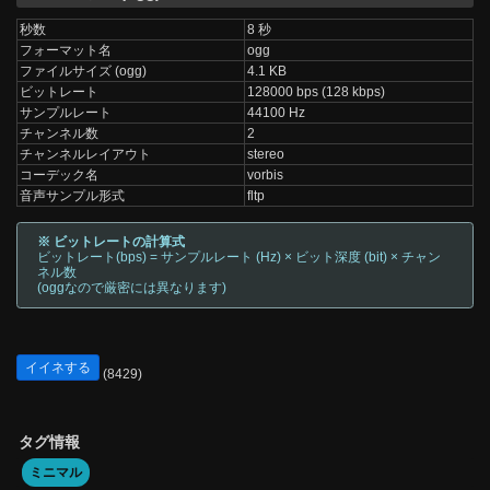
秒数
8 秒
フォーマット名
ogg
ファイルサイズ (ogg)
4.1 KB
ビットレート
128000 bps (128 kbps)
サンプルレート
44100 Hz
チャンネル数
2
チャンネルレイアウト
stereo
コーデック名
vorbis
音声サンプル形式
fltp
※ ビットレートの計算式
ビットレート(bps) = サンプルレート (Hz) × ビット深度 (bit) × チャン
ネル数
(oggなので厳密には異なります)
イイネする
(8429)
タグ情報
ミニマル