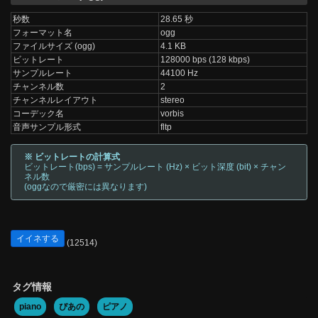
秒数
28.65 秒
フォーマット名
ogg
ファイルサイズ (ogg)
4.1 KB
ビットレート
128000 bps (128 kbps)
サンプルレート
44100 Hz
チャンネル数
2
チャンネルレイアウト
stereo
コーデック名
vorbis
音声サンプル形式
fltp
※ ビットレートの計算式
ビットレート(bps) = サンプルレート (Hz) × ビット深度 (bit) × チャン
ネル数
(oggなので厳密には異なります)
イイネする
(12514)
タグ情報
piano
ぴあの
ピアノ