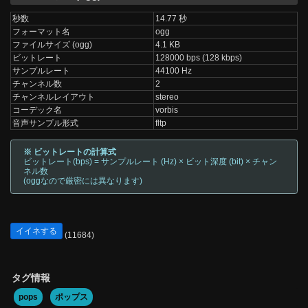
秒数
14.77 秒
フォーマット名
ogg
ファイルサイズ (ogg)
4.1 KB
ビットレート
128000 bps (128 kbps)
サンプルレート
44100 Hz
チャンネル数
2
チャンネルレイアウト
stereo
コーデック名
vorbis
音声サンプル形式
fltp
※ ビットレートの計算式
ビットレート(bps) = サンプルレート (Hz) × ビット深度 (bit) × チャン
ネル数
(oggなので厳密には異なります)
イイネする
(11684)
タグ情報
pops
ポップス