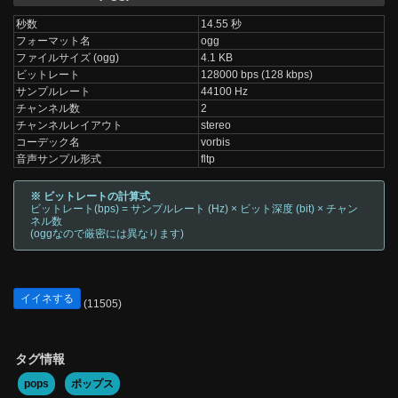
秒数
14.55 秒
フォーマット名
ogg
ファイルサイズ (ogg)
4.1 KB
ビットレート
128000 bps (128 kbps)
サンプルレート
44100 Hz
チャンネル数
2
チャンネルレイアウト
stereo
コーデック名
vorbis
音声サンプル形式
fltp
※ ビットレートの計算式
ビットレート(bps) = サンプルレート (Hz) × ビット深度 (bit) × チャン
ネル数
(oggなので厳密には異なります)
イイネする
(11505)
タグ情報
pops
ポップス