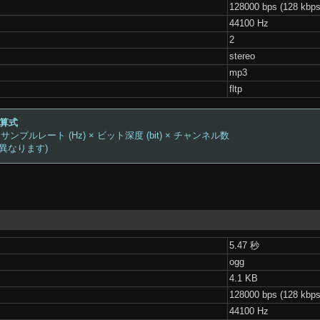
128000 bps (128 kbps
44100 Hz
2
stereo
mp3
fltp
計算式
 サンプルレート (Hz) × ビット深度 (bit) × チャンネル数
は異なります)
5.47 秒
ogg
4.1 KB
128000 bps (128 kbps
44100 Hz