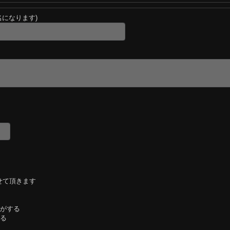
名になります)
せて頂きます
がする
る