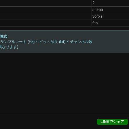
2
stereo
vorbis
fltp
計算式
 サンプルレート (Hz) × ビット深度 (bit) × チャンネル数
異なります)
LINEでシェア