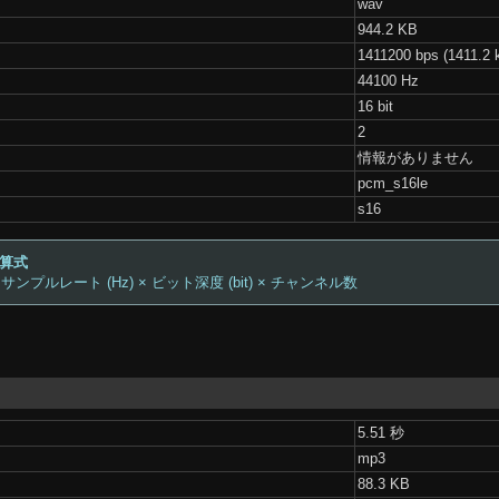
wav
944.2 KB
1411200 bps (1411.2 
44100 Hz
16 bit
2
情報がありません
pcm_s16le
s16
計算式
 サンプルレート (Hz) × ビット深度 (bit) × チャンネル数
5.51 秒
mp3
88.3 KB