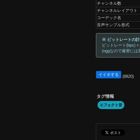
チャンネル数
チャンネルレイアウト
コーデック名
音声サンプル形式
※ ビットレートの
ビットレート(bps) =
(oggなので厳密には
イイネする
(8820)
タグ情報
エフェクト音