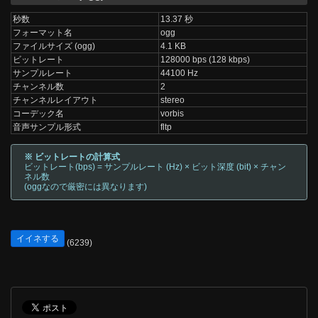
秒数
13.37 秒
フォーマット名
ogg
ファイルサイズ (ogg)
4.1 KB
ビットレート
128000 bps (128 kbps)
サンプルレート
44100 Hz
チャンネル数
2
チャンネルレイアウト
stereo
コーデック名
vorbis
音声サンプル形式
fltp
※ ビットレートの計算式
ビットレート(bps) = サンプルレート (Hz) × ビット深度 (bit) × チャン
ネル数
(oggなので厳密には異なります)
イイネする
(6239)