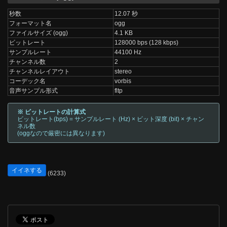
秒数
12.07 秒
フォーマット名
ogg
ファイルサイズ (ogg)
4.1 KB
ビットレート
128000 bps (128 kbps)
サンプルレート
44100 Hz
チャンネル数
2
チャンネルレイアウト
stereo
コーデック名
vorbis
音声サンプル形式
fltp
※ ビットレートの計算式
ビットレート(bps) = サンプルレート (Hz) × ビット深度 (bit) × チャン
ネル数
(oggなので厳密には異なります)
イイネする
(6233)