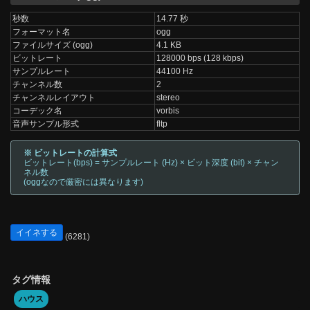
秒数
14.77 秒
フォーマット名
ogg
ファイルサイズ (ogg)
4.1 KB
ビットレート
128000 bps (128 kbps)
サンプルレート
44100 Hz
チャンネル数
2
チャンネルレイアウト
stereo
コーデック名
vorbis
音声サンプル形式
fltp
※ ビットレートの計算式
ビットレート(bps) = サンプルレート (Hz) × ビット深度 (bit) × チャン
ネル数
(oggなので厳密には異なります)
イイネする
(6281)
タグ情報
ハウス