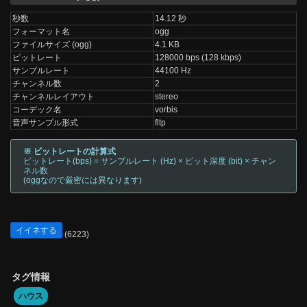
秒数
14.12 秒
フォーマット名
ogg
ファイルサイズ (ogg)
4.1 KB
ビットレート
128000 bps (128 kbps)
サンプルレート
44100 Hz
チャンネル数
2
チャンネルレイアウト
stereo
コーデック名
vorbis
音声サンプル形式
fltp
※ ビットレートの計算式
ビットレート(bps) = サンプルレート (Hz) × ビット深度 (bit) × チャン
ネル数
(oggなので厳密には異なります)
イイネする
(6223)
タグ情報
ハウス