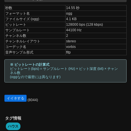
秒数
14.55 秒
フォーマット名
ogg
ファイルサイズ (ogg)
4.1 KB
ビットレート
128000 bps (128 kbps)
サンプルレート
44100 Hz
チャンネル数
2
チャンネルレイアウト
stereo
コーデック名
vorbis
音声サンプル形式
fltp
※ ビットレートの計算式
ビットレート(bps) = サンプルレート (Hz) × ビット深度 (bit) × チャン
ネル数
(oggなので厳密には異なります)
イイネする
(8044)
タグ情報
ハウス