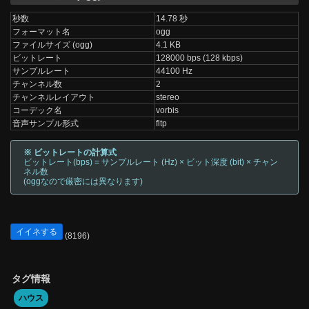
秒数
14.78 秒
フォーマット名
ogg
ファイルサイズ (ogg)
4.1 KB
ビットレート
128000 bps (128 kbps)
サンプルレート
44100 Hz
チャンネル数
2
チャンネルレイアウト
stereo
コーデック名
vorbis
音声サンプル形式
fltp
※ ビットレートの計算式
ビットレート(bps) = サンプルレート (Hz) × ビット深度 (bit) × チャン
ネル数
(oggなので厳密には異なります)
イイネする
(8196)
タグ情報
ハウス