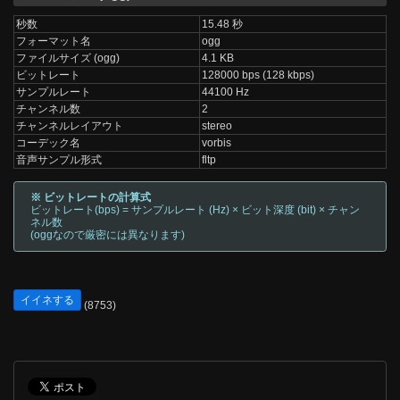
秒数
15.48 秒
フォーマット名
ogg
ファイルサイズ (ogg)
4.1 KB
ビットレート
128000 bps (128 kbps)
サンプルレート
44100 Hz
チャンネル数
2
チャンネルレイアウト
stereo
コーデック名
vorbis
音声サンプル形式
fltp
※ ビットレートの計算式
ビットレート(bps) = サンプルレート (Hz) × ビット深度 (bit) × チャン
ネル数
(oggなので厳密には異なります)
イイネする
(8753)