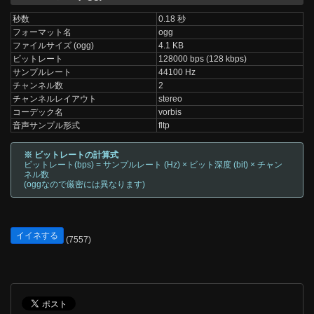
秒数
0.18 秒
フォーマット名
ogg
ファイルサイズ (ogg)
4.1 KB
ビットレート
128000 bps (128 kbps)
サンプルレート
44100 Hz
チャンネル数
2
チャンネルレイアウト
stereo
コーデック名
vorbis
音声サンプル形式
fltp
※ ビットレートの計算式
ビットレート(bps) = サンプルレート (Hz) × ビット深度 (bit) × チャン
ネル数
(oggなので厳密には異なります)
イイネする
(7557)