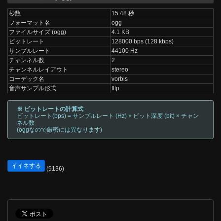
秒数
15.48 秒
フォーマット名
ogg
ファイルサイズ (ogg)
4.1 KB
ビットレート
128000 bps (128 kbps)
サンプルレート
44100 Hz
チャンネル数
2
チャンネルレイアウト
stereo
コーデック名
vorbis
音声サンプル形式
fltp
※ ビットレートの計算式
ビットレート(bps) = サンプルレート (Hz) × ビット深度 (bit) × チャン
ネル数
(oggなので厳密には異なります)
イイネする
(9136)