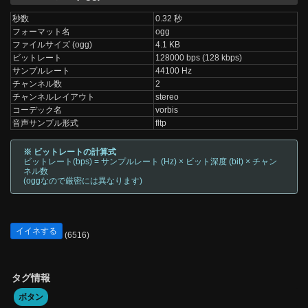
秒数
0.32 秒
フォーマット名
ogg
ファイルサイズ (ogg)
4.1 KB
ビットレート
128000 bps (128 kbps)
サンプルレート
44100 Hz
チャンネル数
2
チャンネルレイアウト
stereo
コーデック名
vorbis
音声サンプル形式
fltp
※ ビットレートの計算式
ビットレート(bps) = サンプルレート (Hz) × ビット深度 (bit) × チャン
ネル数
(oggなので厳密には異なります)
イイネする
(6516)
タグ情報
ボタン