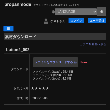
propanmode
サウンドファイルの配布サイト
ver 0.0.29
ログイン
ユーザ登録
ゲスト
さん
素材ダウンロード
カテゴリ画面へ戻る
button2_002
ファイルをダウンロードする
Free
ダウンロード
ファイルサイズ(wav) : 55.4 KB
ファイルサイズ(mp3) : 7.8 KB
ファイルサイズ(ogg) : 4.1 KB
★
★
★
★
★
お気に入り
作成日時
2008/10/06