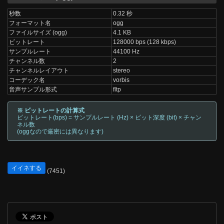
秒数
0.32 秒
フォーマット名
ogg
ファイルサイズ (ogg)
4.1 KB
ビットレート
128000 bps (128 kbps)
サンプルレート
44100 Hz
チャンネル数
2
チャンネルレイアウト
stereo
コーデック名
vorbis
音声サンプル形式
fltp
※ ビットレートの計算式
ビットレート(bps) = サンプルレート (Hz) × ビット深度 (bit) × チャン
ネル数
(oggなので厳密には異なります)
イイネする
(7451)