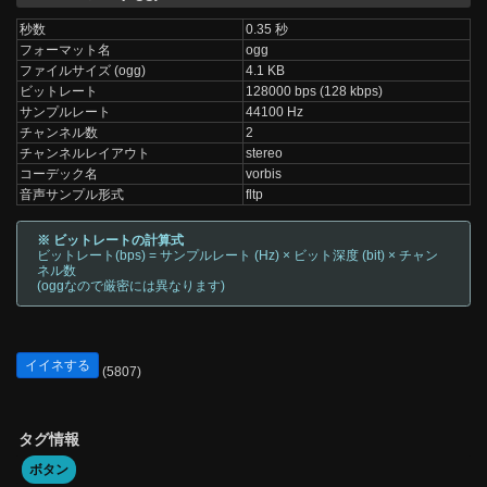
秒数
0.35 秒
フォーマット名
ogg
ファイルサイズ (ogg)
4.1 KB
ビットレート
128000 bps (128 kbps)
サンプルレート
44100 Hz
チャンネル数
2
チャンネルレイアウト
stereo
コーデック名
vorbis
音声サンプル形式
fltp
※ ビットレートの計算式
ビットレート(bps) = サンプルレート (Hz) × ビット深度 (bit) × チャン
ネル数
(oggなので厳密には異なります)
イイネする
(5807)
タグ情報
ボタン