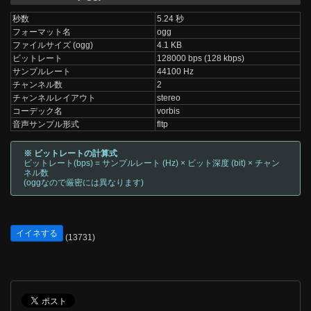
秒数
5.24 秒
フォーマット名
ogg
ファイルサイズ (ogg)
4.1 KB
ビットレート
128000 bps (128 kbps)
サンプルレート
44100 Hz
チャンネル数
2
チャンネルレイアウト
stereo
コーデック名
vorbis
音声サンプル形式
fltp
※ ビットレートの計算式
ビットレート(bps) = サンプルレート (Hz) × ビット深度 (bit) × チャン
ネル数
(oggなので厳密には異なります)
イイネする
(13731)