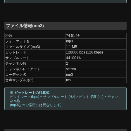
ファイル情報(mp3)
秒数
74.51 秒
フォーマット名
mp3
ファイルサイズ (mp3)
1.1 MB
ビットレート
128000 bps (128 kbps)
サンプルレート
44100 Hz
チャンネル数
2
チャンネルレイアウト
stereo
コーデック名
mp3
音声サンプル形式
fltp
※ ビットレートの計算式
ビットレート(bps) = サンプルレート (Hz) × ビット深度 (bit) × チャン
ネル数
(mp3なので厳密には異なります)