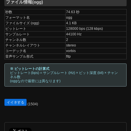
ファイル情報(ogg)
秒数
74.63 秒
フォーマット名
ogg
ファイルサイズ (ogg)
4.1 KB
ビットレート
128000 bps (128 kbps)
サンプルレート
44100 Hz
チャンネル数
2
チャンネルレイアウト
stereo
コーデック名
vorbis
音声サンプル形式
fltp
※ ビットレートの計算式
ビットレート(bps) = サンプルレート (Hz) × ビット深度 (bit) × チャン
ネル数
(oggなので厳密には異なります)
イイネする
(1504)