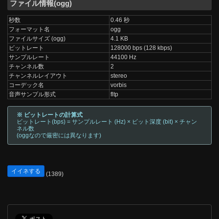
ファイル情報(ogg)
秒数
0.46 秒
フォーマット名
ogg
ファイルサイズ (ogg)
4.1 KB
ビットレート
128000 bps (128 kbps)
サンプルレート
44100 Hz
チャンネル数
2
チャンネルレイアウト
stereo
コーデック名
vorbis
音声サンプル形式
fltp
※ ビットレートの計算式
ビットレート(bps) = サンプルレート (Hz) × ビット深度 (bit) × チャン
ネル数
(oggなので厳密には異なります)
イイネする
(1389)