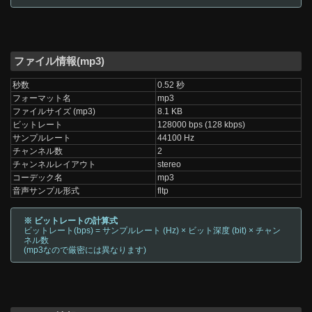
ファイル情報(mp3)
秒数
0.52 秒
フォーマット名
mp3
ファイルサイズ (mp3)
8.1 KB
ビットレート
128000 bps (128 kbps)
サンプルレート
44100 Hz
チャンネル数
2
チャンネルレイアウト
stereo
コーデック名
mp3
音声サンプル形式
fltp
※ ビットレートの計算式
ビットレート(bps) = サンプルレート (Hz) × ビット深度 (bit) × チャン
ネル数
(mp3なので厳密には異なります)