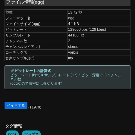
ファイル情報(ogg)
秒数
13.72 秒
フォーマット名
ogg
ファイルサイズ (ogg)
4.1 KB
ビットレート
128000 bps (128 kbps)
サンプルレート
44100 Hz
チャンネル数
2
チャンネルレイアウト
stereo
コーデック名
vorbis
音声サンプル形式
fltp
※ ビットレートの計算式
ビットレート(bps) = サンプルレート (Hz) × ビット深度 (bit) × チャン
ネル数
(oggなので厳密には異なります)
イイネする
(11979)
タグ情報
pops
ポップス