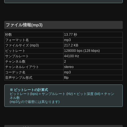
ファイル情報(mp3)
秒数
13.77 秒
フォーマット名
mp3
ファイルサイズ (mp3)
217.2 KB
ビットレート
128000 bps (128 kbps)
サンプルレート
44100 Hz
チャンネル数
2
チャンネルレイアウト
stereo
コーデック名
mp3
音声サンプル形式
fltp
※ ビットレートの計算式
ビットレート(bps) = サンプルレート (Hz) × ビット深度 (bit) × チャン
ネル数
(mp3なので厳密には異なります)