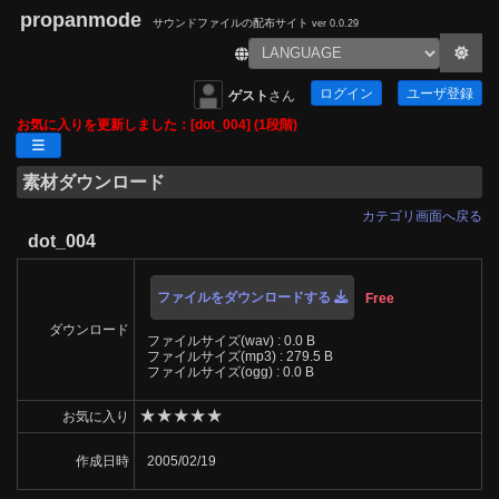
propanmode
サウンドファイルの配布サイト
ver 0.0.29
ログイン
ユーザ登録
ゲスト
さん
お気に入りを更新しました：[dot_004] (1段階)
素材ダウンロード
カテゴリ画面へ戻る
dot_004
ファイルをダウンロードする
Free
ダウンロード
ファイルサイズ(wav) : 0.0 B
ファイルサイズ(mp3) : 279.5 B
ファイルサイズ(ogg) : 0.0 B
★
★
★
★
★
お気に入り
作成日時
2005/02/19