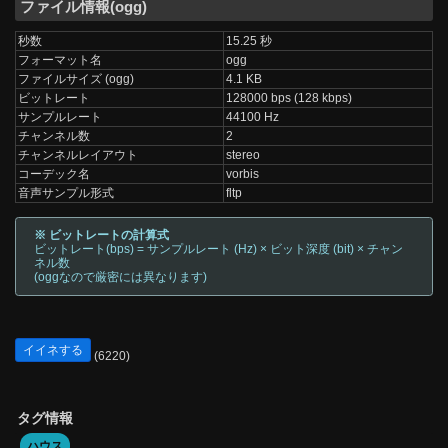
ファイル情報(ogg)
秒数
15.25 秒
フォーマット名
ogg
ファイルサイズ (ogg)
4.1 KB
ビットレート
128000 bps (128 kbps)
サンプルレート
44100 Hz
チャンネル数
2
チャンネルレイアウト
stereo
コーデック名
vorbis
音声サンプル形式
fltp
※ ビットレートの計算式
ビットレート(bps) = サンプルレート (Hz) × ビット深度 (bit) × チャン
ネル数
(oggなので厳密には異なります)
イイネする
(6220)
タグ情報
ハウス