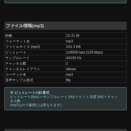
ファイル情報(mp3)
秒数
15.31 秒
フォーマット名
mp3
ファイルサイズ (mp3)
241.3 KB
ビットレート
128000 bps (128 kbps)
サンプルレート
44100 Hz
チャンネル数
2
チャンネルレイアウト
stereo
コーデック名
mp3
音声サンプル形式
fltp
※ ビットレートの計算式
ビットレート(bps) = サンプルレート (Hz) × ビット深度 (bit) × チャン
ネル数
(mp3なので厳密には異なります)