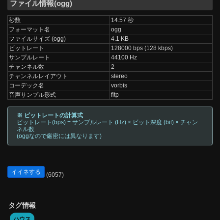
ファイル情報(ogg)
秒数
14.57 秒
フォーマット名
ogg
ファイルサイズ (ogg)
4.1 KB
ビットレート
128000 bps (128 kbps)
サンプルレート
44100 Hz
チャンネル数
2
チャンネルレイアウト
stereo
コーデック名
vorbis
音声サンプル形式
fltp
※ ビットレートの計算式
ビットレート(bps) = サンプルレート (Hz) × ビット深度 (bit) × チャン
ネル数
(oggなので厳密には異なります)
イイネする
(6057)
タグ情報
ハウス