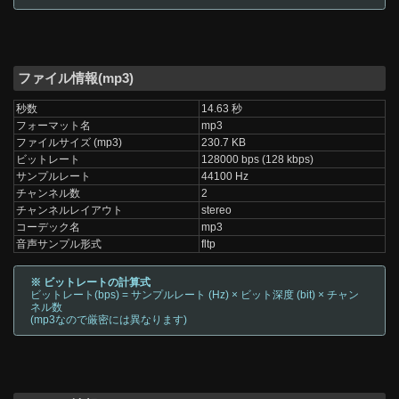
ファイル情報(mp3)
秒数
14.63 秒
フォーマット名
mp3
ファイルサイズ (mp3)
230.7 KB
ビットレート
128000 bps (128 kbps)
サンプルレート
44100 Hz
チャンネル数
2
チャンネルレイアウト
stereo
コーデック名
mp3
音声サンプル形式
fltp
※ ビットレートの計算式
ビットレート(bps) = サンプルレート (Hz) × ビット深度 (bit) × チャン
ネル数
(mp3なので厳密には異なります)