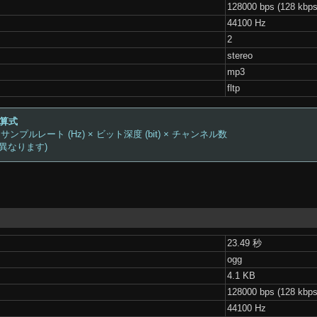
128000 bps (128 kbps
44100 Hz
2
stereo
mp3
fltp
計算式
 サンプルレート (Hz) × ビット深度 (bit) × チャンネル数
は異なります)
23.49 秒
ogg
4.1 KB
128000 bps (128 kbps
44100 Hz