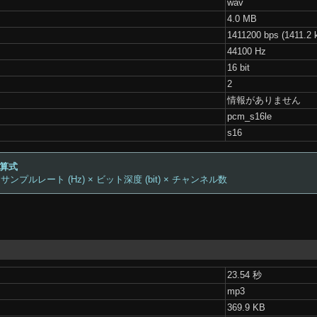
wav
4.0 MB
1411200 bps (1411.2 
44100 Hz
16 bit
2
情報がありません
pcm_s16le
s16
計算式
 サンプルレート (Hz) × ビット深度 (bit) × チャンネル数
23.54 秒
mp3
369.9 KB