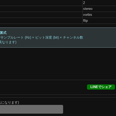
2
stereo
vorbis
fltp
計算式
 サンプルレート (Hz) × ビット深度 (bit) × チャンネル数
異なります)
LINEでシェア
名になります)