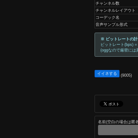
チャンネル数
チャンネルレイアウト
コーデック名
音声サンプル形式
※ ビットレートの
ビットレート(bps) =
(oggなので厳密には
イイネする
(9005)
名前(空白の場合は匿