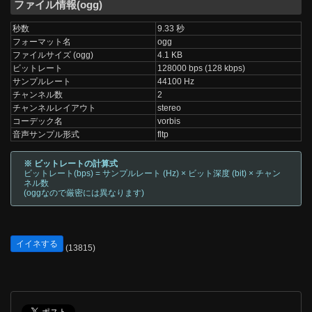
ファイル情報(ogg)
秒数
9.33 秒
フォーマット名
ogg
ファイルサイズ (ogg)
4.1 KB
ビットレート
128000 bps (128 kbps)
サンプルレート
44100 Hz
チャンネル数
2
チャンネルレイアウト
stereo
コーデック名
vorbis
音声サンプル形式
fltp
※ ビットレートの計算式
ビットレート(bps) = サンプルレート (Hz) × ビット深度 (bit) × チャン
ネル数
(oggなので厳密には異なります)
イイネする
(13815)