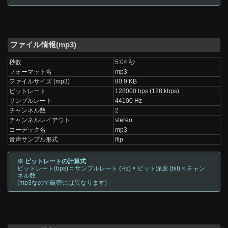
ファイル情報(mp3)
秒数
5.04 秒
フォーマット名
mp3
ファイルサイズ (mp3)
80.9 KB
ビットレート
128000 bps (128 kbps)
サンプルレート
44100 Hz
チャンネル数
2
チャンネルレイアウト
stereo
コーデック名
mp3
音声サンプル形式
fltp
※ ビットレートの計算式
ビットレート(bps) = サンプルレート (Hz) × ビット深度 (bit) × チャン
ネル数
(mp3なので厳密には異なります)