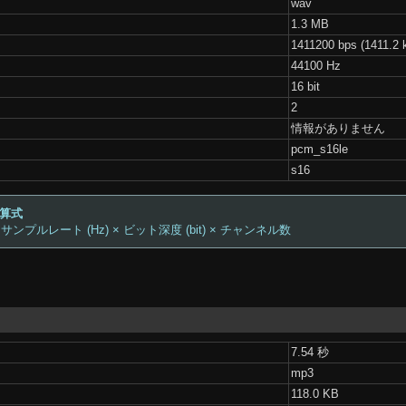
wav
1.3 MB
1411200 bps (1411.2 
44100 Hz
16 bit
2
情報がありません
pcm_s16le
s16
計算式
 サンプルレート (Hz) × ビット深度 (bit) × チャンネル数
7.54 秒
mp3
118.0 KB