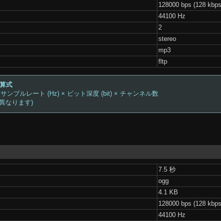
128000 bps (128 kbps
44100 Hz
2
stereo
mp3
fltp
計算式
 サンプルレート (Hz) × ビット深度 (bit) × チャンネル数
は異なります)
7.5 秒
ogg
4.1 KB
128000 bps (128 kbps
44100 Hz