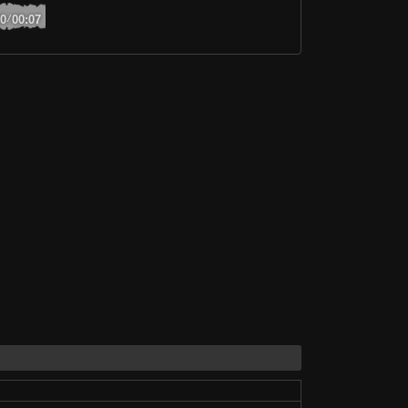
00
/
00:07