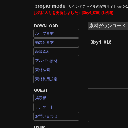
propanmode
サウンドファイルの配布サイト
ver 0.0
お気に入りを更新しました：[3by4_016] (1段階)
DOWNLOAD
素材ダウンロード
ループ素材
3by4_016
効果音素材
録音素材
アルバム素材
素材検索
素材利用規定
GUEST
掲示板
アンケート
お問い合わせ
USER