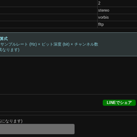
2
stereo
vorbis
fltp
計算式
 サンプルレート (Hz) × ビット深度 (bit) × チャンネル数
異なります)
LINEでシェア
名になります)