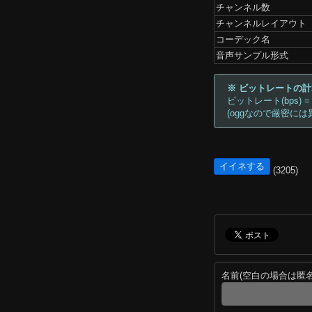
チャンネル数
チャンネルレイアウト
コーデック名
音声サンプル形式
※ ビットレートの
ビットレート(bps) =
(oggなので厳密には
イイネする
(3205)
名前(空白の場合は匿