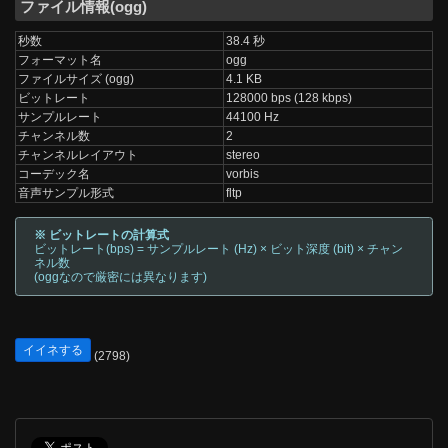
ファイル情報(ogg)
秒数
38.4 秒
フォーマット名
ogg
ファイルサイズ (ogg)
4.1 KB
ビットレート
128000 bps (128 kbps)
サンプルレート
44100 Hz
チャンネル数
2
チャンネルレイアウト
stereo
コーデック名
vorbis
音声サンプル形式
fltp
※ ビットレートの計算式
ビットレート(bps) = サンプルレート (Hz) × ビット深度 (bit) × チャン
ネル数
(oggなので厳密には異なります)
イイネする
(2798)