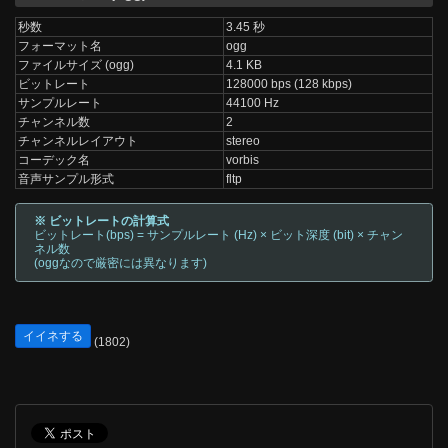
秒数
3.45 秒
フォーマット名
ogg
ファイルサイズ (ogg)
4.1 KB
ビットレート
128000 bps (128 kbps)
サンプルレート
44100 Hz
チャンネル数
2
チャンネルレイアウト
stereo
コーデック名
vorbis
音声サンプル形式
fltp
※ ビットレートの計算式
ビットレート(bps) = サンプルレート (Hz) × ビット深度 (bit) × チャン
ネル数
(oggなので厳密には異なります)
イイネする
(1802)