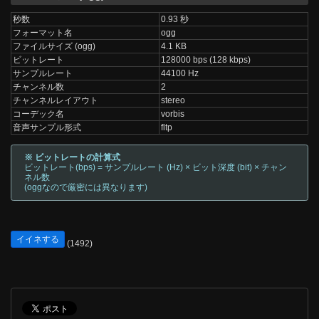
秒数
0.93 秒
フォーマット名
ogg
ファイルサイズ (ogg)
4.1 KB
ビットレート
128000 bps (128 kbps)
サンプルレート
44100 Hz
チャンネル数
2
チャンネルレイアウト
stereo
コーデック名
vorbis
音声サンプル形式
fltp
※ ビットレートの計算式
ビットレート(bps) = サンプルレート (Hz) × ビット深度 (bit) × チャン
ネル数
(oggなので厳密には異なります)
イイネする
(1492)