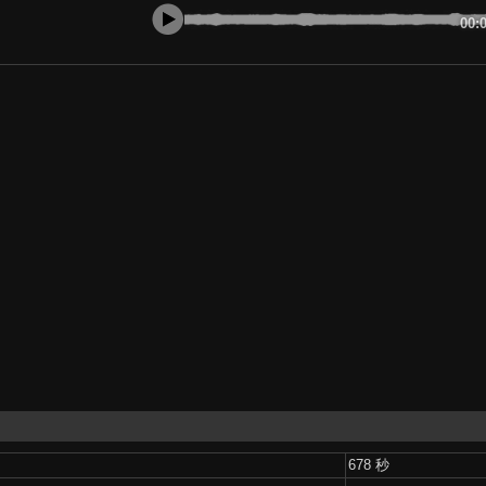
00:
678 秒