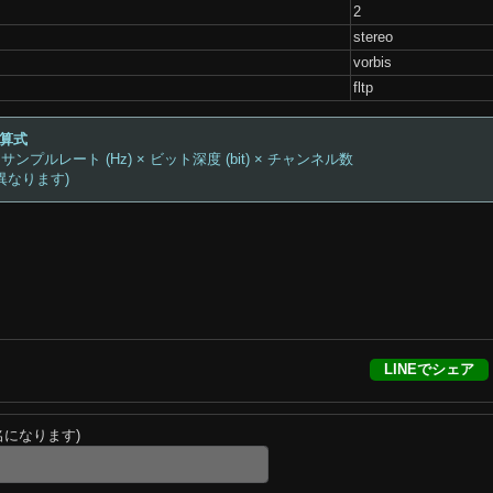
2
stereo
vorbis
fltp
計算式
 サンプルレート (Hz) × ビット深度 (bit) × チャンネル数
異なります)
LINEでシェア
名になります)