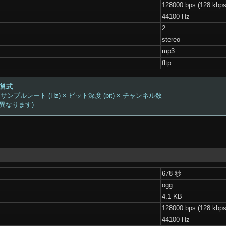
128000 bps (128 kbps
44100 Hz
2
stereo
mp3
fltp
計算式
 サンプルレート (Hz) × ビット深度 (bit) × チャンネル数
は異なります)
678 秒
ogg
4.1 KB
128000 bps (128 kbps
44100 Hz