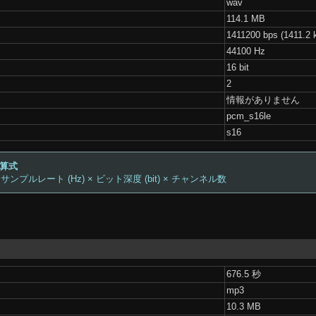
wav
114.1 MB
1411200 bps (1411.2 
44100 Hz
16 bit
2
情報がありません
pcm_s16le
s16
計算式
 サンプルレート (Hz) × ビット深度 (bit) × チャンネル数
676.5 秒
mp3
10.3 MB