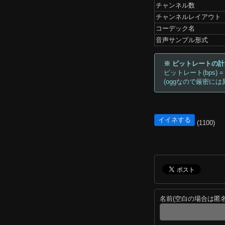
チャンネル数
チャンネルレイアウト
コーデック名
音声サンプル形式
※ ビットレートの
ビットレート(bps) =
(oggなので厳密には
イイネする
(1100)
名前(空白の場合は匿