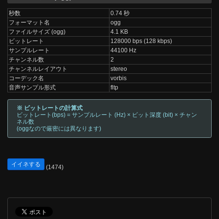
秒数
0.74 秒
フォーマット名
ogg
ファイルサイズ (ogg)
4.1 KB
ビットレート
128000 bps (128 kbps)
サンプルレート
44100 Hz
チャンネル数
2
チャンネルレイアウト
stereo
コーデック名
vorbis
音声サンプル形式
fltp
※ ビットレートの計算式
ビットレート(bps) = サンプルレート (Hz) × ビット深度 (bit) × チャン
ネル数
(oggなので厳密には異なります)
イイネする
(1474)