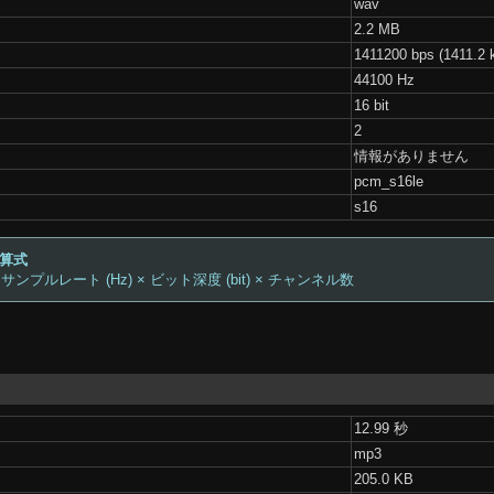
wav
2.2 MB
1411200 bps (1411.2 
44100 Hz
16 bit
2
情報がありません
pcm_s16le
s16
計算式
 サンプルレート (Hz) × ビット深度 (bit) × チャンネル数
12.99 秒
mp3
205.0 KB