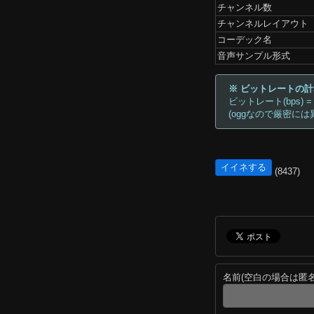
チャンネル数
チャンネルレイアウト
コーデック名
音声サンプル形式
※ ビットレートの
ビットレート(bps) =
(oggなので厳密には
イイネする
(8437)
名前(空白の場合は匿