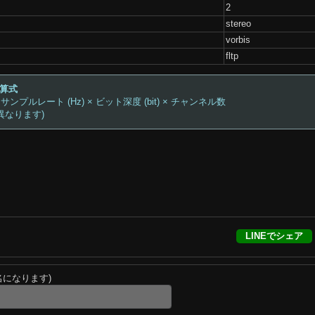
2
stereo
vorbis
fltp
計算式
 サンプルレート (Hz) × ビット深度 (bit) × チャンネル数
異なります)
LINEでシェア
名になります)