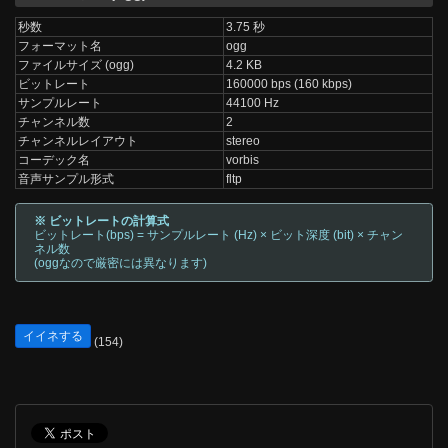
秒数
3.75 秒
フォーマット名
ogg
ファイルサイズ (ogg)
4.2 KB
ビットレート
160000 bps (160 kbps)
サンプルレート
44100 Hz
チャンネル数
2
チャンネルレイアウト
stereo
コーデック名
vorbis
音声サンプル形式
fltp
※ ビットレートの計算式
ビットレート(bps) = サンプルレート (Hz) × ビット深度 (bit) × チャン
ネル数
(oggなので厳密には異なります)
イイネする
(154)