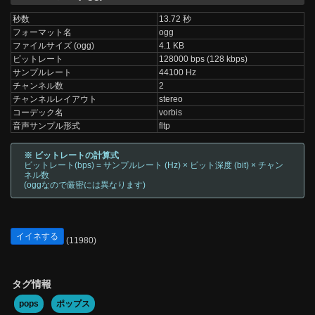
秒数
13.72 秒
フォーマット名
ogg
ファイルサイズ (ogg)
4.1 KB
ビットレート
128000 bps (128 kbps)
サンプルレート
44100 Hz
チャンネル数
2
チャンネルレイアウト
stereo
コーデック名
vorbis
音声サンプル形式
fltp
※ ビットレートの計算式
ビットレート(bps) = サンプルレート (Hz) × ビット深度 (bit) × チャン
ネル数
(oggなので厳密には異なります)
イイネする
(11980)
タグ情報
pops
ポップス