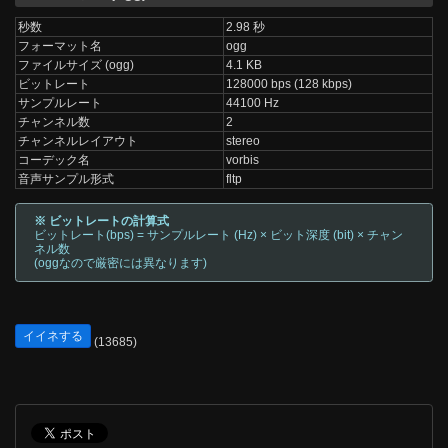
秒数
2.98 秒
フォーマット名
ogg
ファイルサイズ (ogg)
4.1 KB
ビットレート
128000 bps (128 kbps)
サンプルレート
44100 Hz
チャンネル数
2
チャンネルレイアウト
stereo
コーデック名
vorbis
音声サンプル形式
fltp
※ ビットレートの計算式
ビットレート(bps) = サンプルレート (Hz) × ビット深度 (bit) × チャン
ネル数
(oggなので厳密には異なります)
イイネする
(13685)