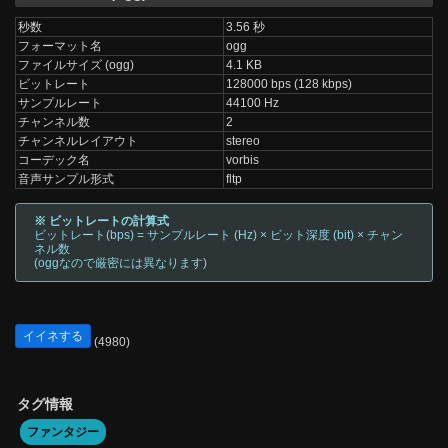
秒数
3.56 秒
フォーマット名
ogg
ファイルサイズ (ogg)
4.1 KB
ビットレート
128000 bps (128 kbps)
サンプルレート
44100 Hz
チャンネル数
2
チャンネルレイアウト
stereo
コーデック名
vorbis
音声サンプル形式
fltp
※ ビットレートの計算式
ビットレート(bps) = サンプルレート (Hz) × ビット深度 (bit) × チャン
ネル数
(oggなので厳密には異なります)
イイネする
(4980)
タグ情報
ファンタジー